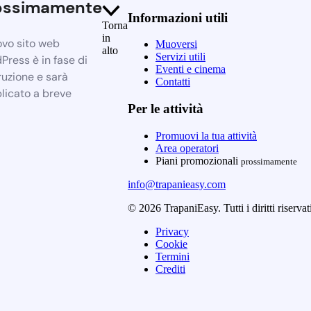
ossimamente
Informazioni utili
Torna
in
ovo sito web
Muoversi
alto
Servizi utili
Press è in fase di
Eventi e cinema
ruzione e sarà
Contatti
licato a breve
Per le attività
Promuovi la tua attività
Area operatori
Piani promozionali
prossimamente
info@trapanieasy.com
© 2026 TrapaniEasy. Tutti i diritti riservat
Privacy
Cookie
Termini
Crediti