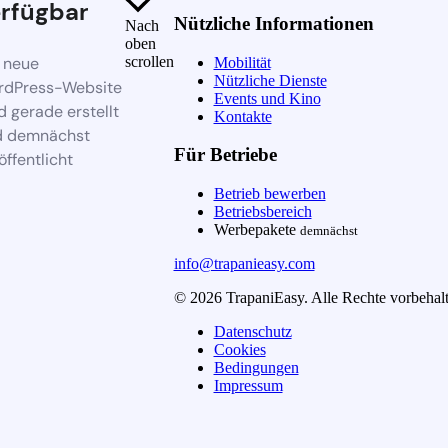
rfügbar
Nützliche Informationen
Nach
oben
 neue
scrollen
Mobilität
Nützliche Dienste
rdPress-Website
Events und Kino
d gerade erstellt
Kontakte
d demnächst
Für Betriebe
öffentlicht
Betrieb bewerben
Betriebsbereich
Werbepakete
demnächst
info@trapanieasy.com
© 2026 TrapaniEasy. Alle Rechte vorbehalt
Datenschutz
Cookies
Bedingungen
Impressum