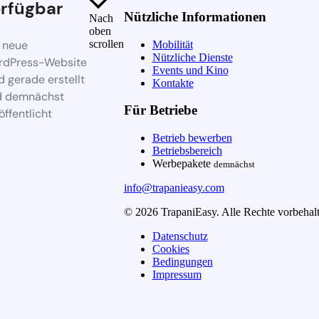
rfügbar
Nützliche Informationen
Nach
oben
 neue
scrollen
Mobilität
Nützliche Dienste
rdPress-Website
Events und Kino
d gerade erstellt
Kontakte
d demnächst
Für Betriebe
öffentlicht
Betrieb bewerben
Betriebsbereich
Werbepakete
demnächst
info@trapanieasy.com
© 2026 TrapaniEasy. Alle Rechte vorbehalt
Datenschutz
Cookies
Bedingungen
Impressum