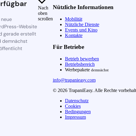
rfügbar
Nützliche Informationen
Nach
oben
 neue
scrollen
Mobilität
Nützliche Dienste
rdPress-Website
Events und Kino
d gerade erstellt
Kontakte
d demnächst
Für Betriebe
öffentlicht
Betrieb bewerben
Betriebsbereich
Werbepakete
demnächst
info@trapanieasy.com
© 2026 TrapaniEasy. Alle Rechte vorbehalt
Datenschutz
Cookies
Bedingungen
Impressum