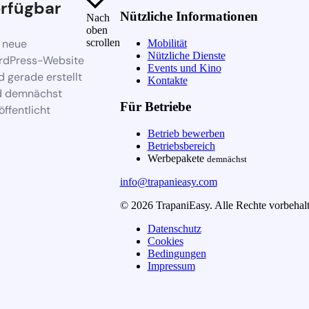
rfügbar
Nützliche Informationen
Nach
oben
 neue
scrollen
Mobilität
Nützliche Dienste
rdPress-Website
Events und Kino
d gerade erstellt
Kontakte
d demnächst
Für Betriebe
öffentlicht
Betrieb bewerben
Betriebsbereich
Werbepakete
demnächst
info@trapanieasy.com
© 2026 TrapaniEasy. Alle Rechte vorbehalt
Datenschutz
Cookies
Bedingungen
Impressum