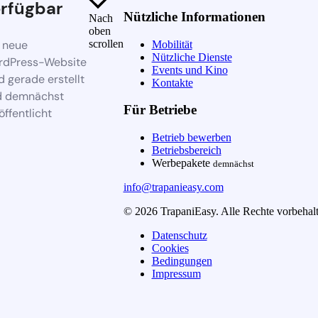
rfügbar
Nützliche Informationen
Nach
oben
 neue
scrollen
Mobilität
Nützliche Dienste
rdPress-Website
Events und Kino
d gerade erstellt
Kontakte
d demnächst
Für Betriebe
öffentlicht
Betrieb bewerben
Betriebsbereich
Werbepakete
demnächst
info@trapanieasy.com
© 2026 TrapaniEasy. Alle Rechte vorbehalt
Datenschutz
Cookies
Bedingungen
Impressum