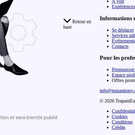
À voir
Expérience
Informations u
Retour en
haut
Se déplacer
Services uti
Événements
Contacts
Pour les profe
Promouvoir 
Espace prof
Offres prom
info@trapanieasy
© 2026 TrapaniEas
Confidential
Cookies
ion et sera bientôt publié
Conditions
Crédits