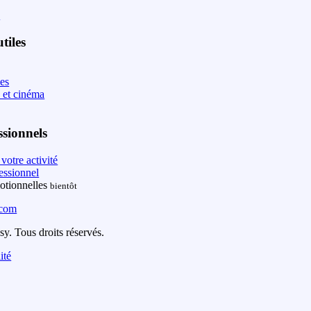
s
tiles
les
 et cinéma
ssionnels
votre activité
essionnel
otionnelles
bientôt
.com
y. Tous droits réservés.
ité