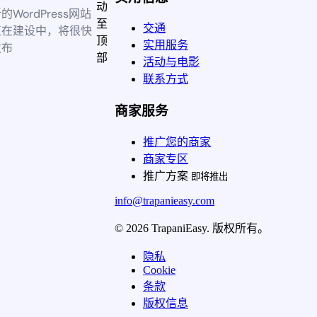
动
的WordPress网站
至
交通
正在建设中，将很快
顶
实用服务
发布
部
活动与电影
联系方式
商家服务
推广您的商家
商家专区
推广方案
即将推出
info@trapanieasy.com
© 2026 TrapaniEasy. 版权所有。
隐私
Cookie
条款
版权信息