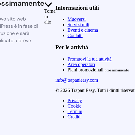
ossimamente
Informazioni utili
Torna
in
ovo sito web
Muoversi
alto
Servizi utili
Press è in fase di
Eventi e cinema
ruzione e sarà
Contatti
licato a breve
Per le attività
Promuovi la tua attività
Area operatori
Piani promozionali
prossimamente
info@trapanieasy.com
© 2026 TrapaniEasy. Tutti i diritti riservat
Privacy
Cookie
Termini
Crediti