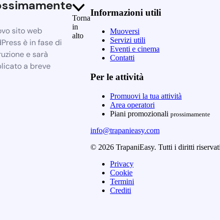
ossimamente
Informazioni utili
Torna
in
ovo sito web
Muoversi
alto
Servizi utili
Press è in fase di
Eventi e cinema
ruzione e sarà
Contatti
licato a breve
Per le attività
Promuovi la tua attività
Area operatori
Piani promozionali
prossimamente
info@trapanieasy.com
© 2026 TrapaniEasy. Tutti i diritti riservat
Privacy
Cookie
Termini
Crediti