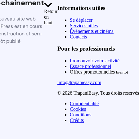
ochainement
Informations utiles
Retour
en
ouveau site web
Se déplacer
haut
Services utiles
Press est en cours
Événements et cinéma
onstruction et sera
Contacts
ôt publié
Pour les professionnels
Promouvoir votre activité
Espace professionnel
Offres promotionnelles
bientôt
info@trapanieasy.com
© 2026 TrapaniEasy. Tous droits réservés
Confidentialité
Cookies
Conditions
Crédits