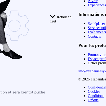
À voir
Expérience
Informations u
Retour en
haut
Se déplacer
Services uti
Événements
Contacts
Pour les profe
Promouvoir 
Espace prof
Offres prom
info@trapanieasy
© 2026 TrapaniEas
Confidential
Cookies
ion et sera bientôt publié
Conditions
Crédits