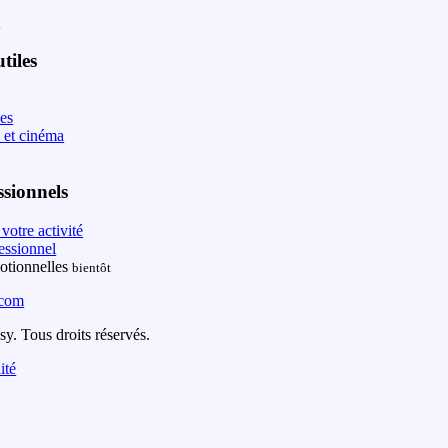
s
tiles
les
 et cinéma
ssionnels
votre activité
essionnel
otionnelles
bientôt
.com
y. Tous droits réservés.
ité