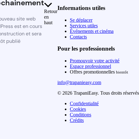
ochainement
Informations utiles
Retour
en
ouveau site web
Se déplacer
haut
Services utiles
Press est en cours
Événements et cinéma
onstruction et sera
Contacts
ôt publié
Pour les professionnels
Promouvoir votre activité
Espace professionnel
Offres promotionnelles
bientôt
info@trapanieasy.com
© 2026 TrapaniEasy. Tous droits réservés
Confidentialité
Cookies
Conditions
Crédits