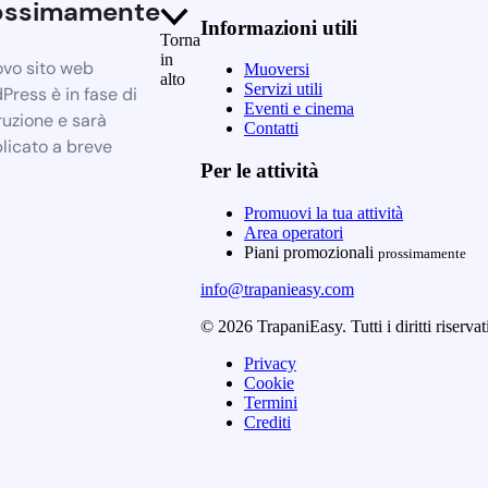
ossimamente
Informazioni utili
Torna
in
ovo sito web
Muoversi
alto
Servizi utili
Press è in fase di
Eventi e cinema
ruzione e sarà
Contatti
licato a breve
Per le attività
Promuovi la tua attività
Area operatori
Piani promozionali
prossimamente
info@trapanieasy.com
© 2026 TrapaniEasy. Tutti i diritti riservat
Privacy
Cookie
Termini
Crediti