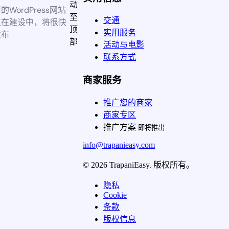
动
的WordPress网站
至
交通
正在建设中，将很快
顶
实用服务
发布
部
活动与电影
联系方式
商家服务
推广您的商家
商家专区
推广方案
即将推出
info@trapanieasy.com
© 2026 TrapaniEasy. 版权所有。
隐私
Cookie
条款
版权信息