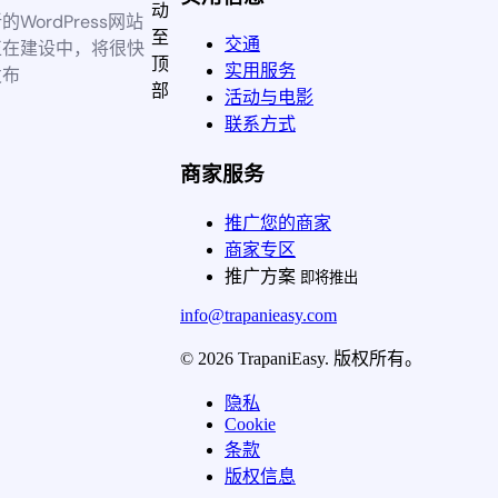
动
的WordPress网站
至
交通
正在建设中，将很快
顶
实用服务
发布
部
活动与电影
联系方式
商家服务
推广您的商家
商家专区
推广方案
即将推出
info@trapanieasy.com
© 2026 TrapaniEasy. 版权所有。
隐私
Cookie
条款
版权信息