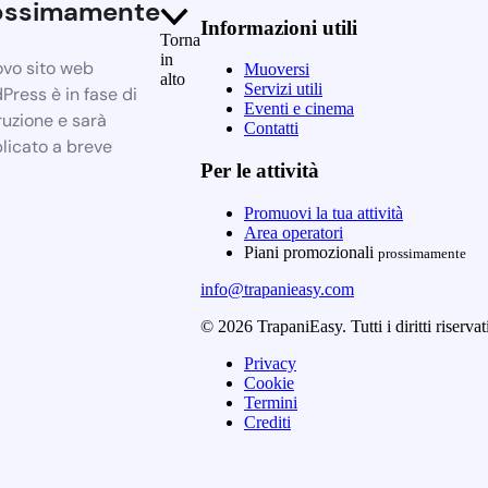
ossimamente
Informazioni utili
Torna
in
ovo sito web
Muoversi
alto
Servizi utili
Press è in fase di
Eventi e cinema
ruzione e sarà
Contatti
licato a breve
Per le attività
Promuovi la tua attività
Area operatori
Piani promozionali
prossimamente
info@trapanieasy.com
© 2026 TrapaniEasy. Tutti i diritti riservat
Privacy
Cookie
Termini
Crediti