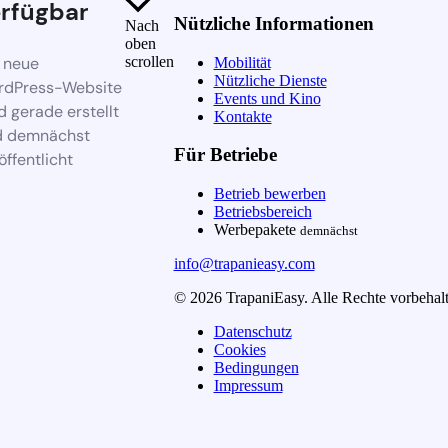
rfügbar
Nützliche Informationen
Nach
oben
 neue
scrollen
Mobilität
Nützliche Dienste
rdPress-Website
Events und Kino
d gerade erstellt
Kontakte
d demnächst
Für Betriebe
öffentlicht
Betrieb bewerben
Betriebsbereich
Werbepakete
demnächst
info@trapanieasy.com
© 2026 TrapaniEasy. Alle Rechte vorbehalt
Datenschutz
Cookies
Bedingungen
Impressum