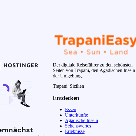
Der digitale Reiseführer zu den schönsten
Seiten von Trapani, den Ägadischen Inseln
der Umgebung.
Trapani, Sizilien
Entdecken
Essen
Unterkünfte
Ägadische Inseln
Sehenswertes
emnächst
Erlebnisse