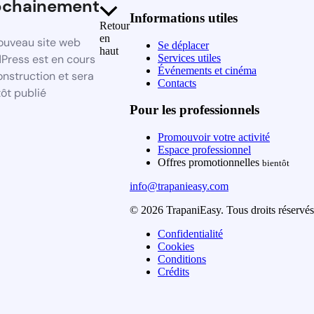
ochainement
Informations utiles
Retour
en
ouveau site web
Se déplacer
haut
Services utiles
Press est en cours
Événements et cinéma
onstruction et sera
Contacts
ôt publié
Pour les professionnels
Promouvoir votre activité
Espace professionnel
Offres promotionnelles
bientôt
info@trapanieasy.com
© 2026 TrapaniEasy. Tous droits réservés
Confidentialité
Cookies
Conditions
Crédits